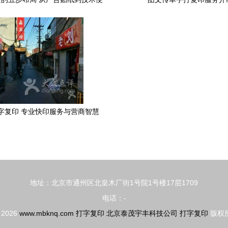
民，经营你的全能小铺
字复印 专业快印服务与营商智慧
地址：北京市通州区北皇木厂街1号院1号楼17层1709
电话：-
© 2026
www.mbknq.com
打字复印
北京泰茂宇丰科技公司
打字复印
版权