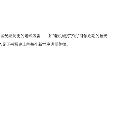
些见证历史的老式装备——如“老机械打字机”引领近期的拾光
刻入见证书写史上的每个新世序进展美律。